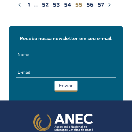
1
…
52
53
54
55
56
57
Receba nossa newsletter em seu e-mail: